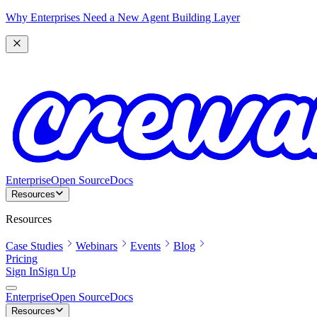
Why Enterprises Need a New Agent Building Layer
Enterprise
Open Source
Docs
Resources
Resources
Case Studies
Webinars
Events
Blog
Pricing
Sign In
Sign Up
Enterprise
Open Source
Docs
Resources